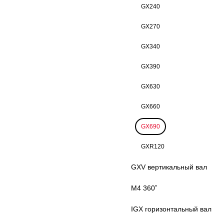
GX240
GX270
GX340
GX390
GX630
GX660
GX690
GXR120
GXV вертикальный вал
M4 360˚
IGX горизонтальный вал