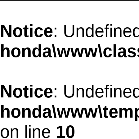
Notice
: Undefined
honda\www\clas
Notice
: Undefine
honda\www\temp
on line
10