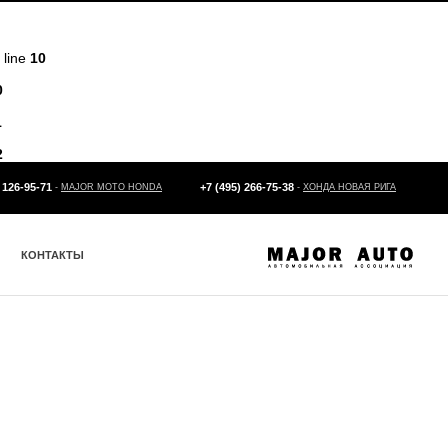
 line
10
0
1
2
 126-95-71
+7 (495) 266-75-38
-
MAJOR MOTO HONDA
-
ХОНДА НОВАЯ РИГА
КОНТАКТЫ