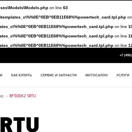
asses\Models\Models.php
on line
63
ww\templates_c\%%0E^0EB^0EB11E68%%powertech_card.tpl.php
on
plates_c\%%0E^0EB^0EB11E68%%powertech_card.tpl.php
on line
1
plates_c\%%0E^0EB^0EB11E68%%powertech_card.tpl.php
on line
1
plates_c\%%0E^0EB^0EB11E68%%powertech_card.tpl.php
on line
1
+7 (495)
ИИ
КАК КУПИТЬ
СЕРВИС И ЗАПЧАСТИ
МОТОСАЛОН
УСЛУГИ
.с.
BF30DK2 SRTU
SRTU