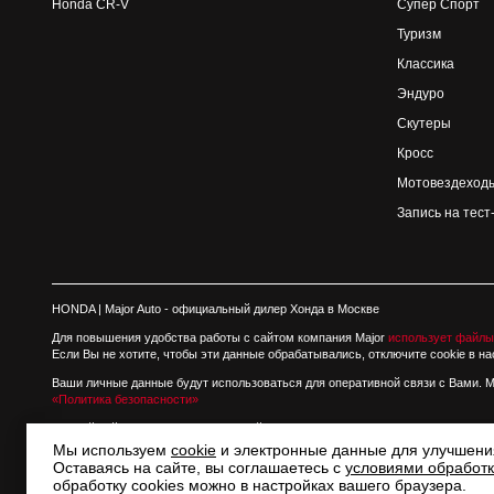
Honda CR-V
Супер Спорт
Туризм
Классика
Эндуро
Скутеры
Кросс
Мотовездеход
Запись на тест
HONDA
| Major Auto - официальный дилер Хонда в Москве
Для повышения удобства работы с сайтом компания Major
использует файлы
Если Вы не хотите, чтобы эти данные обрабатывались, отключите cookie в на
Ваши личные данные будут использоваться для оперативной связи с Вами. 
«Политика безопасности»
Данный сайт несет информационный характер и ни при каких условиях мате
Мы используем
cookie
и электронные данные для улучшени
Оставаясь на сайте, вы соглашаетесь с
условиями обработк
г. Москва, ул. Маршала Прошлякова (бывший Лыковский проезд), д. 13, тел. +7 
обработку cookies можно в настройках вашего браузера.
© Major Honda - Хонда Строгино, 2005 - 2026. |
HONDA ACCESS
|
Карта сайта