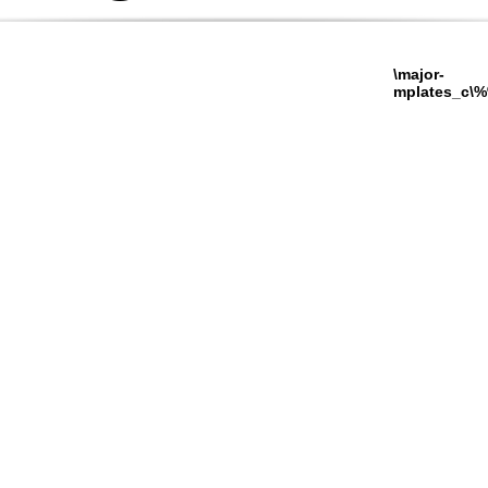
Notice
:
D:\Sites\active\major-
Undefined
honda\www\templates_c\
index:
model in