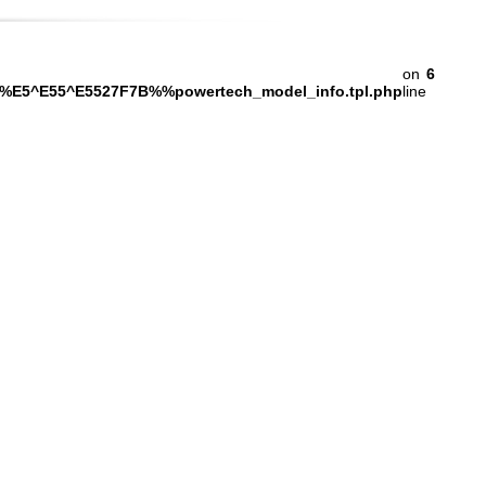
on
6
%%E5^E55^E5527F7B%%powertech_model_info.tpl.php
line