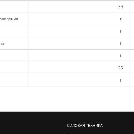
79
правления
t
t
на
t
t
25
t
СИЛОВАЯ ТЕХНИКА