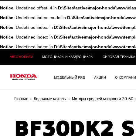
Notice
: Undefined offset: 4 in
D:\Sites\active\major-honda\www\cl
Notice
: Undefined index: model in
D:\Sites\active\major-honda\w
Notice
: Undefined index: in
D:\Sites\active\major-honda\www\tem
Notice
: Undefined index: in
D:\Sites\active\major-honda\www\tem
Notice
: Undefined index: in
D:\Sites\active\major-honda\www\tem
АВТОМОБИЛИ
МОТОЦИКЛЫ И КВАДРОЦИКЛЫ
СИЛОВАЯ ТЕХНИКА
МОДЕЛЬНЫЙ РЯД
АКЦИИ
О КОМПАН
Главная
Лодочные моторы
Моторы средней мощности 20-60 л
BF30DK2 