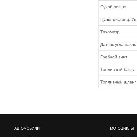
Сухой вес, кг
Пульт дистанц. У
Тахометр
Датчик угла накло
Гребной винт
Топливный бак, л
Топливный шланг
АВТОМОБИЛИ
МОТОЦИКЛЫ