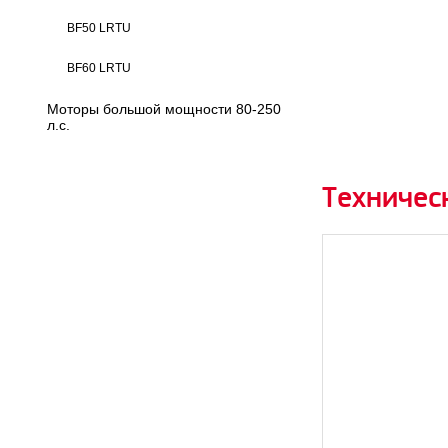
BF50 LRTU
BF60 LRTU
Моторы большой мощности 80-250
л.с.
Техничес