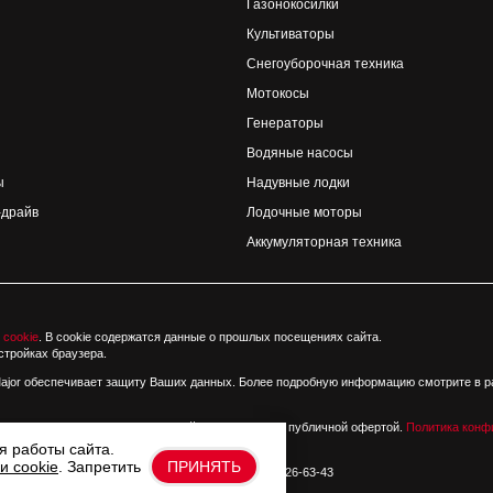
Газонокосилки
Культиваторы
Снегоуборочная техника
Мотокосы
Генераторы
Водяные насосы
ы
Надувные лодки
-драйв
Лодочные моторы
Аккумуляторная техника
 cookie
. В cookie содержатся данные о прошлых посещениях сайта.
стройках браузера.
Major обеспечивает защиту Ваших данных. Более подробную информацию смотрите в р
риалы и цены, размещенные на сайте, не являются публичной офертой.
Политика конф
я работы сайта.
и cookie
. Запретить
ПРИНЯТЬ
(495) 126-96-16 | М-9 Балтия, вл24 тел. +7 (495) 126-63-43
|
Вопрос-ответ
|
Контакты