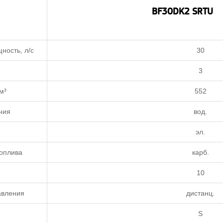
BF30DK2 SRTU
ность, л/с
30
3
м³
552
ния
вод.
эл.
оплива
карб.
10
авления
дистанц.
S