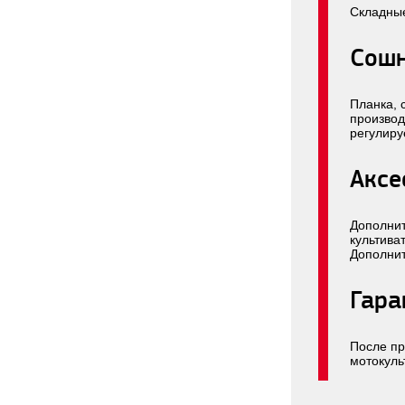
Складные
Сош
Планка, 
производ
регулиру
Аксе
Дополнит
культива
Дополнит
Гара
После пр
мотокуль