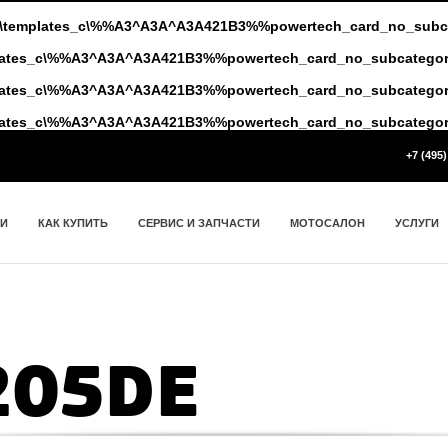
ww\templates_c\%%A3^A3A^A3A421B3%%powertech_card_no_subca
mplates_c\%%A3^A3A^A3A421B3%%powertech_card_no_subcategory
mplates_c\%%A3^A3A^A3A421B3%%powertech_card_no_subcategory
mplates_c\%%A3^A3A^A3A421B3%%powertech_card_no_subcategory
+7 (495)
ИИ
КАК КУПИТЬ
СЕРВИС И ЗАПЧАСТИ
МОТОСАЛОН
УСЛУГИ
205DE