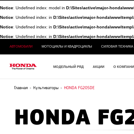
Notice
: Undefined index: model in
D:\Sites\active\major-honda\w
Notice
: Undefined index: in
D:\Sites\active\major-honda\www\te
Notice
: Undefined index: in
D:\Sites\active\major-honda\www\te
Notice
: Undefined index: in
D:\Sites\active\major-honda\www\te
АВТОМОБИЛИ
МОТОЦИКЛЫ И КВАДРОЦИКЛЫ
СИЛОВАЯ ТЕХНИКА
МОДЕЛЬНЫЙ РЯД
АКЦИИ
О КОМПАН
Главная
Культиваторы
HONDA FG205DE
HONDA FG