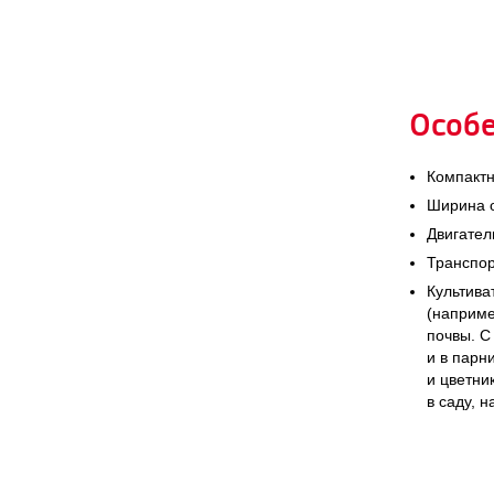
Особ
Компактн
Ширина о
Двигател
Транспор
Культива
(наприме
почвы. С
и в парн
и цветни
в саду, 