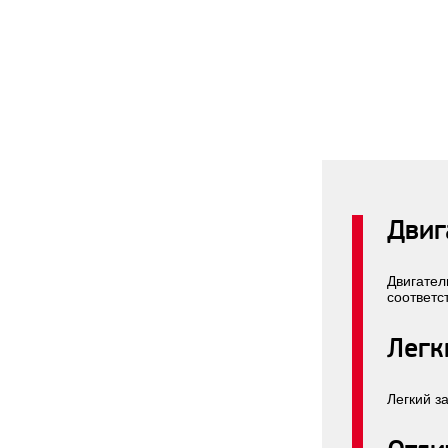
Двиг
Двигател
соответс
Легк
Легкий з