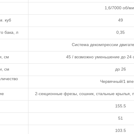
1,6/7000 об/м
м. куб
49
о бака, л
0,35
Система декомпрессии двигате
, см
45 / возможно уменьшение до 24 
и, см
до 26
оличество
Червячный/1 впе
ие
2-секционные фрезы, сошник, стальные крылья, 
155.5
51
103.5