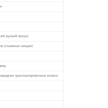
ин
ля/ ручной запуск
см (съемные секции)
ред
переднее траспортировочное колесо